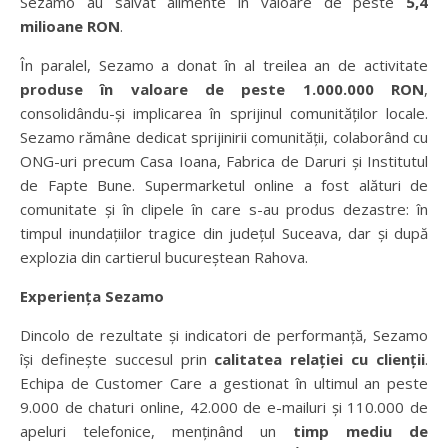
Sezamo au salvat alimente în valoare de peste
5,4
milioane RON
.
În paralel, Sezamo a donat în al treilea an de activitate
produse în valoare de peste 1.000.000 RON
,
consolidându-și implicarea în sprijinul comunităților locale.
Sezamo rămâne dedicat sprijinirii comunității, colaborând cu
ONG-uri precum Casa Ioana, Fabrica de Daruri și Institutul
de Fapte Bune. Supermarketul online a fost alături de
comunitate și în clipele în care s-au produs dezastre: în
timpul inundațiilor tragice din județul Suceava, dar și după
explozia din cartierul bucureștean Rahova.
Experiența Sezamo
Dincolo de rezultate și indicatori de performanță, Sezamo
își definește succesul prin
calitatea relației cu clienții
.
Echipa de Customer Care a gestionat în ultimul an peste
9.000 de chaturi online, 42.000 de e-mailuri și 110.000 de
apeluri telefonice, menținând un
timp mediu de