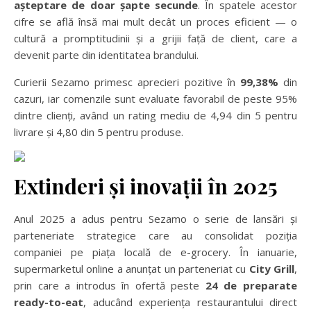
așteptare de doar șapte secunde
. În spatele acestor
cifre se află însă mai mult decât un proces eficient — o
cultură a promptitudinii și a grijii față de client, care a
devenit parte din identitatea brandului.
Curierii Sezamo primesc aprecieri pozitive în
99,38%
din
cazuri, iar comenzile sunt evaluate favorabil de peste 95%
dintre clienți, având un rating mediu de 4,94 din 5 pentru
livrare și 4,80 din 5 pentru produse.
Extinderi și inovații în 2025
Anul 2025 a adus pentru Sezamo o serie de lansări și
parteneriate strategice care au consolidat poziția
companiei pe piața locală de e-grocery. În ianuarie,
supermarketul online a anunțat un parteneriat cu
City Grill
,
prin care a introdus în ofertă peste
24 de preparate
ready-to-eat
, aducând experiența restaurantului direct