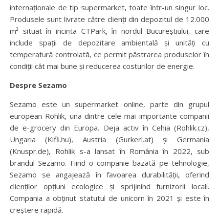
internaționale de tip supermarket, toate într-un singur loc.
Produsele sunt livrate către clienți din depozitul de 12.000
m² situat în incinta CTPark, în nordul Bucureștiului, care
include spații de depozitare ambientală și unități cu
temperatură controlată, ce permit păstrarea produselor în
condiții cât mai bune și reducerea costurilor de energie.
Despre Sezamo
Sezamo este un supermarket online, parte din grupul
european Rohlik, una dintre cele mai importante companii
de e-grocery din Europa. Deja activ în Cehia (Rohlik.cz),
Ungaria (Kifli.hu), Austria (Gurkerl.at) și Germania
(Knuspr.de), Rohlik s-a lansat în România în 2022, sub
brandul Sezamo. Fiind o companie bazată pe tehnologie,
Sezamo se angajează în favoarea durabilității, oferind
clienților opțiuni ecologice și sprijinind furnizorii locali.
Compania a obținut statutul de unicorn în 2021 și este în
creștere rapidă.