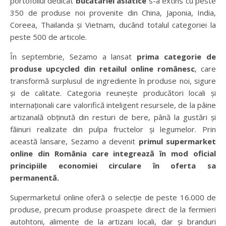
portofoliul dedicat
bucătăriei asiatice
s-a extins cu peste
350 de produse noi provenite din China, Japonia, India,
Coreea, Thailanda și Vietnam, ducând totalul categoriei la
peste 500 de articole.
În septembrie, Sezamo a lansat
prima categorie de
produse upcycled din retailul online românesc
, care
transformă surplusul de ingrediente în produse noi, sigure
și de calitate. Categoria reunește producători locali și
internaționali care valorifică inteligent resursele, de la pâine
artizanală obținută din resturi de bere, până la gustări și
făinuri realizate din pulpa fructelor și legumelor. Prin
această lansare, Sezamo a devenit
primul supermarket
online din România care integrează în mod oficial
principiile economiei circulare în oferta sa
permanentă.
Supermarketul online oferă o selecție de peste 16.000 de
produse, precum produse proaspete direct de la fermieri
autohtoni, alimente de la artizani locali, dar și branduri