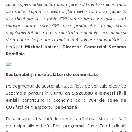
că un supermarket online poate face o diferență reală în viața
oamenilor. Faptul că avem o flotă electrică, livrăm până la
ușa clientului și că peste 80% dintre furnizorii noștri sunt
români, dintre care 30% mici producători locali, arată
angajamentul nostru de a construi o economie sustenabilă și
de a aduce în fiecare zi mai multă valoare comunității”
, a
declarat
Michael Kaiser, Director Comercial Sezamo
România
.
Sustenabil și mereu alături de comunitate
Pe segmentul de sustenabilitate, flota de vehicule electrice
Sezamo a parcurs în ultimul an
5.520.000 kilometri fără
emisii
, contribuind la economisirea a
784 de tone de
CO₂
față de transportul pe benzină.
Responsabilitatea față de mediu s-a îmbinat și cu cea față
de risipa alimentară. Prin programul Save Food, clienții