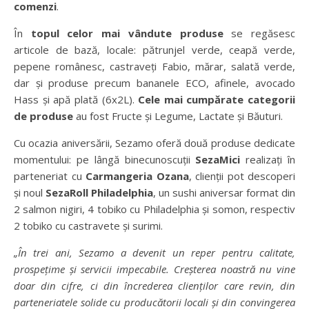
comenzi
.
În
topul celor mai vândute produse
se regăsesc
articole de bază, locale: pătrunjel verde, ceapă verde,
pepene românesc, castraveți Fabio, mărar, salată verde,
dar și produse precum bananele ECO, afinele, avocado
Hass și apă plată (6x2L).
Cele mai cumpărate categorii
de produse
au fost Fructe și Legume, Lactate și Băuturi.
Cu ocazia aniversării, Sezamo oferă două produse dedicate
momentului: pe lângă binecunoscuții
SezaMici
realizați în
parteneriat cu
Carmangeria Ozana
, clienții pot descoperi
și noul
SezaRoll Philadelphia
, un sushi aniversar format din
2 salmon nigiri, 4 tobiko cu Philadelphia și somon, respectiv
2 tobiko cu castravete și surimi.
„În trei ani, Sezamo a devenit un reper pentru calitate,
prospețime și servicii impecabile. Creșterea noastră nu vine
doar din cifre, ci din încrederea clienților care revin, din
parteneriatele solide cu producătorii locali și din convingerea