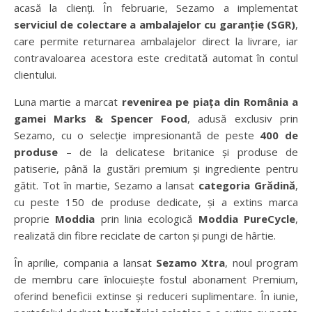
acasă la clienți. În februarie, Sezamo a implementat
serviciul de colectare a ambalajelor cu garanție (SGR)
,
care permite returnarea ambalajelor direct la livrare, iar
contravaloarea acestora este creditată automat în contul
clientului.
Luna martie a marcat
revenirea pe piața din România a
gamei Marks & Spencer Food
, adusă exclusiv prin
Sezamo, cu o selecție impresionantă de peste
400 de
produse
– de la delicatese britanice și produse de
patiserie, până la gustări premium și ingrediente pentru
gătit. Tot în martie, Sezamo a lansat
categoria Grădină
,
cu peste 150 de produse dedicate, și a extins marca
proprie
Moddia
prin linia ecologică
Moddia PureCycle
,
realizată din fibre reciclate de carton și pungi de hârtie.
În aprilie, compania a lansat
Sezamo Xtra
, noul program
de membru care înlocuiește fostul abonament Premium,
oferind beneficii extinse și reduceri suplimentare. În iunie,