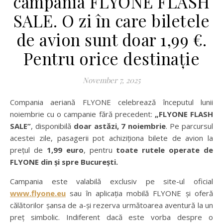
campania FLYONE FLASH
SALE. O zi în care biletele
de avion sunt doar 1,99 €.
Pentru orice destinație
November 7, 2025
Compania aeriană FLYONE celebrează începutul lunii
noiembrie cu o campanie fără precedent:
„FLYONE FLASH
SALE”
, disponibilă
doar astăzi, 7 noiembrie
. Pe parcursul
acestei zile, pasagerii pot achiziționa bilete de avion la
prețul de
1,99 euro
, pentru
toate rutele operate de
FLYONE din și spre București.
Campania este valabilă exclusiv pe site-ul oficial
www.flyone.eu
sau în aplicația mobilă FLYONE și oferă
călătorilor șansa de a-și rezerva următoarea aventură la un
preț simbolic. Indiferent dacă este vorba despre o