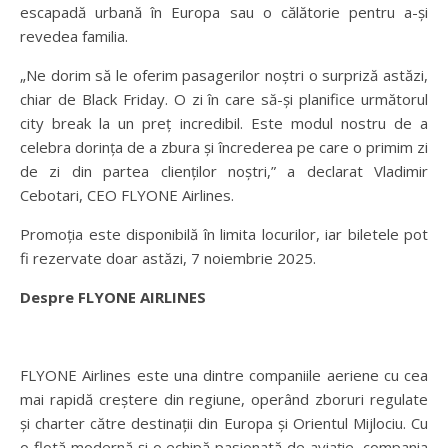
escapadă urbană în Europa sau o călătorie pentru a-și
revedea familia.
„Ne dorim să le oferim pasagerilor noștri o surpriză astăzi,
chiar de Black Friday. O zi în care să-și planifice următorul
city break la un preț incredibil. Este modul nostru de a
celebra dorința de a zbura și încrederea pe care o primim zi
de zi din partea clienților noștri,” a declarat Vladimir
Cebotari, CEO FLYONE Airlines.
Promoția este disponibilă în limita locurilor, iar biletele pot
fi rezervate doar astăzi, 7 noiembrie 2025.
Despre FLYONE AIRLINES
FLYONE Airlines este una dintre companiile aeriene cu cea
mai rapidă creștere din regiune, operând zboruri regulate
și charter către destinații din Europa și Orientul Mijlociu. Cu
o flotă modernă și o echipă pasionată de aviație, compania