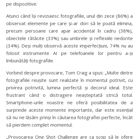
pe dispozitive.
Atunci când își revizuiesc fotografiile, unul din zece (86%) a
observat elemente pe care și-ar dori să le poată elimina,
precum persoane care apar accidental în cadru (38%),
obiectele rătăcite (33%) sau umbrele și reflexiile nedorite
(34%). Deși mulți observă aceste imperfecțiuni, 74% nu au
folosit instrumente AI pe telefoanele lor pentru a-și
îmbunătăți fotografiile.
Vorbind despre provocare, Tom Craig a spus: „Multe dintre
fotografiile reușite sunt realizate în momentul potrivit, cu
privirea potrivită, lumina perfectă și decorul ideal. Este
frustrant când o distragere neașteptată strică totul.
Smartphone-urile noastre ne oferă posibilitatea de a
surprinde aceste momente importante, dar este esențial
să nu ne lăsăm prinși în căutarea fotografiei perfecte, încât
să pierdem complet momentul.
„Provocarea One Shot Challenge are ca scop să le ofere