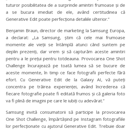
tuturor posibilitatea de a surprinde amintiri frumoase și de
a se bucura imediat de ele, având certitudinea că
Generative Edit poate perfecționa detaliile ulterior.”
Benjamin Braun, director de marketing la Samsung Europa,
a declarat: „La Samsung, știm că cele mai frumoase
momente ale vieții se întâmplă atunci când suntem pe
deplin prezenți, dar vrem și să capturăm aceste amintiri
pentru a le prețui pentru totdeauna. Provocarea One Shot
Challenge încurajează pe toată lumea să se bucure de
aceste momente, în timp ce face fotografii perfecte fără
efort. Cu Generative Edit de la Galaxy AI, vă puteți
concentra pe trăirea experienței, având încrederea că
fiecare fotografie poate fi editată frumos și că galeria foto
va fi plină de imagini pe care le iubiți cu adevărat.”
Samsung invită consumatorii să participe la provocarea
One Shot Challenge, împărtășind pe Instagram fotografiile
lor perfecționate cu ajutorul Generative Edit. Trebuie doar