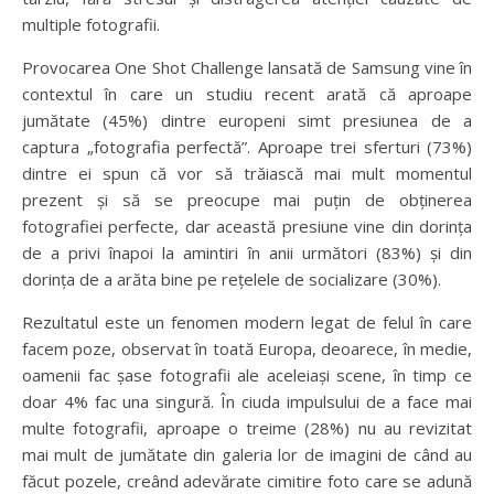
multiple fotografii.
Provocarea One Shot Challenge lansată de Samsung vine în
contextul în care un studiu recent arată că aproape
jumătate (45%) dintre europeni simt presiunea de a
captura „fotografia perfectă”. Aproape trei sferturi (73%)
dintre ei spun că vor să trăiască mai mult momentul
prezent și să se preocupe mai puțin de obținerea
fotografiei perfecte, dar această presiune vine din dorința
de a privi înapoi la amintiri în anii următori (83%) și din
dorința de a arăta bine pe rețelele de socializare (30%).
Rezultatul este un fenomen modern legat de felul în care
facem poze, observat în toată Europa, deoarece, în medie,
oamenii fac șase fotografii ale aceleiași scene, în timp ce
doar 4% fac una singură. În ciuda impulsului de a face mai
multe fotografii, aproape o treime (28%) nu au revizitat
mai mult de jumătate din galeria lor de imagini de când au
făcut pozele, creând adevărate cimitire foto care se adună