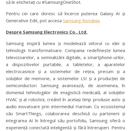
să le etichetați cu #SamsungOneShot.
Pentru cei care doresc să încerce puterea Galaxy AI și
Generative Edit, pot accesa
Samsung România
.
Despre Samsung Electronics Co., Ltd.
Samsung inspiră lumea și modelează viitorul cu idei și
tehnologii transformatoare. Compania redefinește lumea
televizoarelor, a semnalizării digitale, a smartphone-urilor,
a dispozitivelor purtabile, a tabletelor, a aparatelor
electrocasnice și a sistemelor de rețea, precum și a
soluțiilor de memorie, a sistemelor LSI și a producției de
semiconductori. Samsung avansează, de asemenea, în
domeniul tehnologiilor de imagistică medicală, al soluțiilor
HVAC și al roboticii, creând în același timp produse auto și
audio inovatoare prin intermediul Harman. Cu ecosistemul
său SmartThings, colaborarea deschisă cu partenerii și
integrarea AI în întregul său portofoliu, Samsung oferă o
experiență conectată inteligentă și fără întreruperi. Pentru