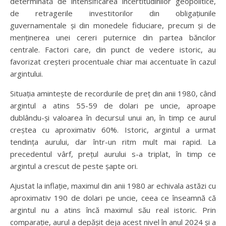
determinată de intensificarea incertitudinilor geopolitice,
de retragerile investitorilor din obligațiunile
guvernamentale și din monedele fiduciare, precum și de
menținerea unei cereri puternice din partea băncilor
centrale. Factori care, din punct de vedere istoric, au
favorizat creșteri procentuale chiar mai accentuate în cazul
argintului.
Situația amintește de recordurile de preț din anii 1980, când
argintul a atins 55-59 de dolari pe uncie, aproape
dublându-și valoarea în decursul unui an, în timp ce aurul
creștea cu aproximativ 60%. Istoric, argintul a urmat
tendința aurului, dar într-un ritm mult mai rapid. La
precedentul vârf, prețul aurului s-a triplat, în timp ce
argintul a crescut de peste șapte ori.
Ajustat la inflație, maximul din anii 1980 ar echivala astăzi cu
aproximativ 190 de dolari pe uncie, ceea ce înseamnă că
argintul nu a atins încă maximul său real istoric. Prin
comparație, aurul a depășit deja acest nivel în anul 2024 și a