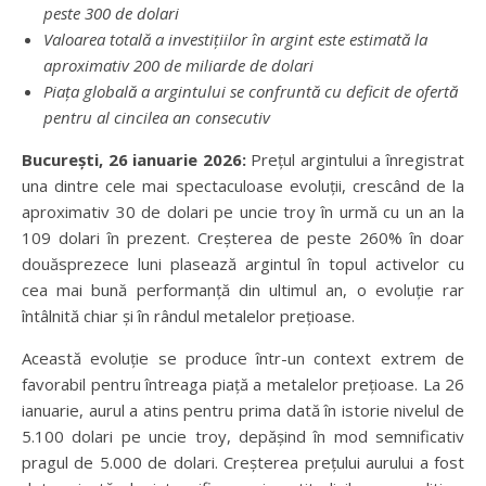
peste 300 de dolari
Valoarea totală a investițiilor în argint este estimată la
aproximativ 200 de miliarde de dolari
Piața globală a argintului se confruntă cu deficit de ofertă
pentru al cincilea an consecutiv
București, 26 ianuarie 2026:
Prețul argintului a înregistrat
una dintre cele mai spectaculoase evoluții, crescând de la
aproximativ 30 de dolari pe uncie troy în urmă cu un an la
109 dolari în prezent. Creșterea de peste 260% în doar
douăsprezece luni plasează argintul în topul activelor cu
cea mai bună performanță din ultimul an, o evoluție rar
întâlnită chiar și în rândul metalelor prețioase.
Această evoluție se produce într-un context extrem de
favorabil pentru întreaga piață a metalelor prețioase. La 26
ianuarie, aurul a atins pentru prima dată în istorie nivelul de
5.100 dolari pe uncie troy, depășind în mod semnificativ
pragul de 5.000 de dolari. Creșterea prețului aurului a fost