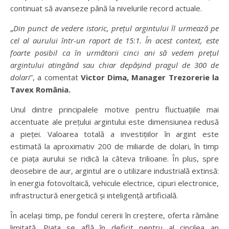
continuat să avanseze până la nivelurile record actuale.
„
Din punct de vedere istoric, prețul argintului îl urmează pe
cel al aurului într-un raport de 15:1. În acest context, este
foarte posibil ca în următorii cinci ani să vedem prețul
argintului atingând sau chiar depășind pragul de 300 de
dolari
”, a comentat
Victor Dima, Manager Trezorerie la
Tavex România.
Unul dintre principalele motive pentru fluctuațiile mai
accentuate ale prețului argintului este dimensiunea redusă
a pieței. Valoarea totală a investițiilor în argint este
estimată la aproximativ 200 de miliarde de dolari, în timp
ce piața aurului se ridică la câteva trilioane. În plus, spre
deosebire de aur, argintul are o utilizare industrială extinsă:
în energia fotovoltaică, vehicule electrice, cipuri electronice,
infrastructură energetică și inteligență artificială.
În același timp, pe fondul cererii în creștere, oferta rămâne
limitată. Piața se află în deficit pentru al cincilea an