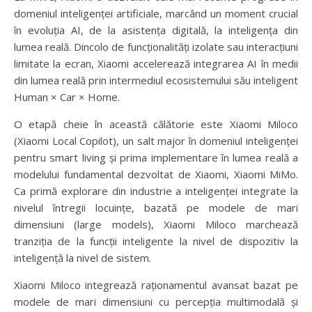
domeniul inteligenței artificiale, marcând un moment crucial
în evoluția AI, de la asistența digitală, la inteligența din
lumea reală. Dincolo de funcționalități izolate sau interacțiuni
limitate la ecran, Xiaomi accelerează integrarea AI în medii
din lumea reală prin intermediul ecosistemului său inteligent
Human × Car × Home.
O etapă cheie în această călătorie este Xiaomi Miloco
(Xiaomi Local Copilot), un salt major în domeniul inteligenței
pentru smart living și prima implementare în lumea reală a
modelului fundamental dezvoltat de Xiaomi, Xiaomi MiMo.
Ca primă explorare din industrie a inteligenței integrate la
nivelul întregii locuințe, bazată pe modele de mari
dimensiuni (large models), Xiaomi Miloco marchează
tranziția de la funcții inteligente la nivel de dispozitiv la
inteligență la nivel de sistem.
Xiaomi Miloco integrează raționamentul avansat bazat pe
modele de mari dimensiuni cu percepția multimodală și