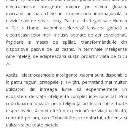
electrocasnice inteligente majore pe scena globală,
marcând un pas cheie în expansiunea internațională a
diviziei sale de smart living. Parte a strategiei sale Human
× Car × Home, Xiaomi accelerează lansarea globală a
electrocasnicelor mari, inclusiv aparate de aer condiționat,
frigidere și mașini de spălat, transformându-le din
dispozitive pasive de uz casnic, în terminale inteligente
care înțeleg, se adaptează și susțin proactiv viața de zi cu
zi.
Astăzi, electrocasnicele inteligente Xiaomi sunt disponibile
în patru regiuni principale și 14 țări, permițând mai multor
utilizatori din întreaga lume să experimenteze un
ecosistem de viață inteligentă complet interconectat. Prin
coordonarea bazată pe inteligență artificială între toate
dispozitivele, Xiaomi oferă o experiență de viață unificată,
centrată pe om, care îmbunătățește confortul, eficiența și
utilizarea pe toate piețele.