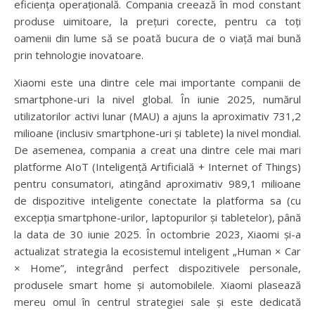
eficiența operațională. Compania creează în mod constant
produse uimitoare, la prețuri corecte, pentru ca toți
oamenii din lume să se poată bucura de o viață mai bună
prin tehnologie inovatoare.
Xiaomi este una dintre cele mai importante companii de
smartphone-uri la nivel global. În iunie 2025, numărul
utilizatorilor activi lunar (MAU) a ajuns la aproximativ 731,2
milioane (inclusiv smartphone-uri și tablete) la nivel mondial.
De asemenea, compania a creat una dintre cele mai mari
platforme AIoT (Inteligență Artificială + Internet of Things)
pentru consumatori, atingând aproximativ 989,1 milioane
de dispozitive inteligente conectate la platforma sa (cu
excepția smartphone-urilor, laptopurilor și tabletelor), până
la data de 30 iunie 2025. În octombrie 2023, Xiaomi și-a
actualizat strategia la ecosistemul inteligent „Human × Car
× Home”, integrând perfect dispozitivele personale,
produsele smart home și automobilele. Xiaomi plasează
mereu omul în centrul strategiei sale și este dedicată