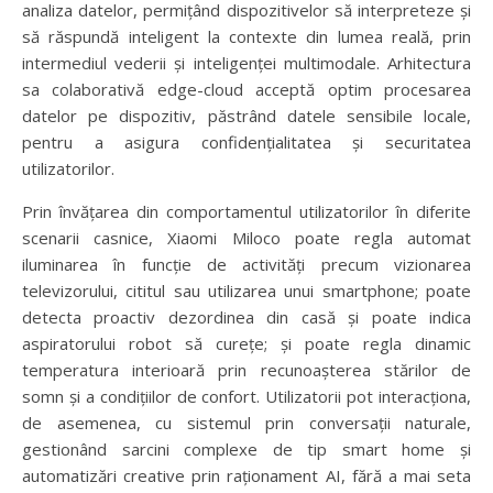
analiza datelor, permițând dispozitivelor să interpreteze și
să răspundă inteligent la contexte din lumea reală, prin
intermediul vederii și inteligenței multimodale. Arhitectura
sa colaborativă edge-cloud acceptă optim procesarea
datelor pe dispozitiv, păstrând datele sensibile locale,
pentru a asigura confidențialitatea și securitatea
utilizatorilor.
Prin învățarea din comportamentul utilizatorilor în diferite
scenarii casnice, Xiaomi Miloco poate regla automat
iluminarea în funcție de activități precum vizionarea
televizorului, cititul sau utilizarea unui smartphone; poate
detecta proactiv dezordinea din casă și poate indica
aspiratorului robot să curețe; și poate regla dinamic
temperatura interioară prin recunoașterea stărilor de
somn și a condițiilor de confort. Utilizatorii pot interacționa,
de asemenea, cu sistemul prin conversații naturale,
gestionând sarcini complexe de tip smart home și
automatizări creative prin raționament AI, fără a mai seta