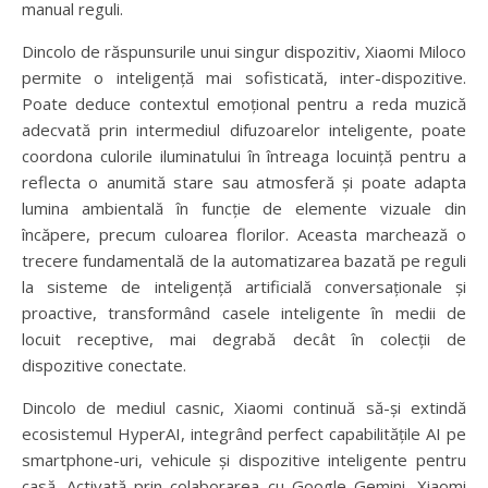
manual reguli.
Dincolo de răspunsurile unui singur dispozitiv, Xiaomi Miloco
permite o inteligență mai sofisticată, inter-dispozitive.
Poate deduce contextul emoțional pentru a reda muzică
adecvată prin intermediul difuzoarelor inteligente, poate
coordona culorile iluminatului în întreaga locuință pentru a
reflecta o anumită stare sau atmosferă și poate adapta
lumina ambientală în funcție de elemente vizuale din
încăpere, precum culoarea florilor. Aceasta marchează o
trecere fundamentală de la automatizarea bazată pe reguli
la sisteme de inteligență artificială conversaționale și
proactive, transformând casele inteligente în medii de
locuit receptive, mai degrabă decât în ​​colecții de
dispozitive conectate.
Dincolo de mediul casnic, Xiaomi continuă să-și extindă
ecosistemul HyperAI, integrând perfect capabilitățile AI pe
smartphone-uri, vehicule și dispozitive inteligente pentru
casă. Activată prin colaborarea cu Google Gemini, Xiaomi