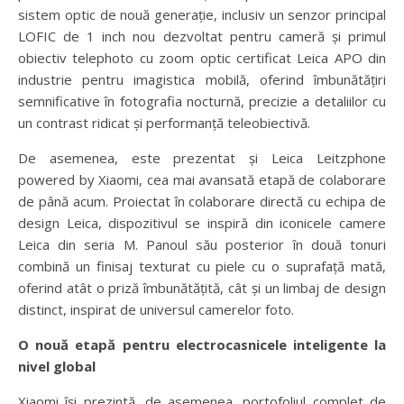
sistem optic de nouă generație, inclusiv un senzor principal
LOFIC de 1 inch nou dezvoltat pentru cameră și primul
obiectiv telephoto cu zoom optic certificat Leica APO din
industrie pentru imagistica mobilă, oferind îmbunătățiri
semnificative în fotografia nocturnă, precizie a detaliilor cu
un contrast ridicat și performanță teleobiectivă.
De asemenea, este prezentat și Leica Leitzphone
powered by Xiaomi, cea mai avansată etapă de colaborare
de până acum. Proiectat în colaborare directă cu echipa de
design Leica, dispozitivul se inspiră din iconicele camere
Leica din seria M. Panoul său posterior în două tonuri
combină un finisaj texturat cu piele cu o suprafață mată,
oferind atât o priză îmbunătățită, cât și un limbaj de design
distinct, inspirat de universul camerelor foto.
O nouă etapă pentru electrocasnicele inteligente la
nivel global
Xiaomi își prezintă, de asemenea, portofoliul complet de