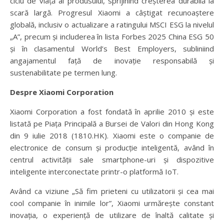
ciclu de viață al produsului, sprijinind creșterea durabilă la
scară largă. Progresul Xiaomi a câștigat recunoaștere
globală, inclusiv o actualizare a ratingului MSCI ESG la nivelul
„A”, precum și includerea în lista Forbes 2025 China ESG 50
și în clasamentul World’s Best Employers, subliniind
angajamentul față de inovație responsabilă și
sustenabilitate pe termen lung.
Despre Xiaomi Corporation
Xiaomi Corporation a fost fondată în aprilie 2010 și este
listată pe Piața Principală a Bursei de Valori din Hong Kong
din 9 iulie 2018 (1810.HK). Xiaomi este o companie de
electronice de consum și producție inteligentă, având în
centrul activității sale smartphone-uri și dispozitive
inteligente interconectate printr-o platformă IoT.
Având ca viziune „Să fim prieteni cu utilizatorii și cea mai
cool companie în inimile lor”, Xiaomi urmărește constant
inovația, o experiență de utilizare de înaltă calitate și