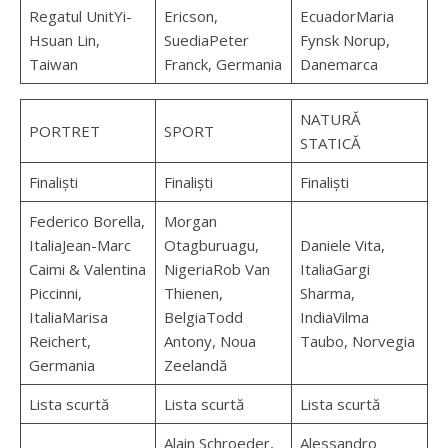
Regatul UnitYi-
Ericson,
EcuadorMaria
Hsuan Lin,
SuediaPeter
Fynsk Norup,
Taiwan
Franck, Germania
Danemarca
NATURĂ
PORTRET
SPORT
STATICĂ
Finaliști
Finaliști
Finaliști
Federico Borella,
Morgan
ItaliaJean-Marc
Otagburuagu,
Daniele Vita,
Caimi & Valentina
NigeriaRob Van
ItaliaGargi
Piccinni,
Thienen,
Sharma,
ItaliaMarisa
BelgiaTodd
IndiaVilma
Reichert,
Antony, Noua
Taubo, Norvegia
Germania
Zeelandă
Lista scurtă
Lista scurtă
Lista scurtă
Alain Schroeder,
Alessandro