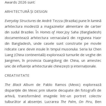
Awards 2026 sunt:
ARHITECTURĂ ȘI DESIGN
Everyday Structures
de André Tezza (Brazilia) pune în lumină
arhitectura modestă a magazinelor alimentare de cartier
din sudul Braziliei. În
Homes of Haor
,Joy Saha (Bangladesh)
documentează arhitectura vernaculară din regiunea Haor
din Bangladesh, unde casele sunt construite pe movile
ridicate care devin insule în timpul musonului. Seria lui Chen
Liang (China continentală) explorează turnurile de veghe din
Jiangmen, în provincia Guangdong din China, un amestec
unic de influențe arhitecturale chinezești și internaționale.
CREATIVITATE
The Black Album
de Pablo Ramos (Mexic) explorează
disparițiile din Mexic prin siluete decupate din fotografii de
arhivă, transformând imaginile într-un portret colectiv
tulburător al absenței. Lucrarea
The Palm, On Piru,
Ben