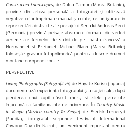
Constructed Landscapes
, de Dafna Talmor (Marea Britanie),
provine din arhiva personală a fotografei și utilizează
negative color imprimate manual și colate, reconfigurate în
reprezentări abstracte ale peisajului. Seria lui Andreas Secci
(Germania) prezintă peisaje abstracte formate din vederi
aeriene ale fermelor de stridii de pe coasta franceză a
Normandiei și Bretaniei. Michael Blann (Marea Britanie)
folosește gravura fotopolimerică pentru a descrie drumuri
montane europene iconice.
PERSPECTIVE
Living Photographs (Fotografii vii)
de Hayate Kurisu (Japonia)
documentează experiența fotografului și a soției sale, după
pierderea unui copil născut mort, și zilele petrecute
împreună ca familie înainte de incinerare. În
Country Music
in Kenya
(
Muzica country în Kenya
) de Fredrik Lerneryd
(Suedia), fotograful surprinde festivalul International
Cowboy Day din Nairobi, un eveniment important pentru