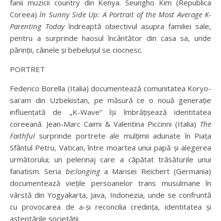
fanii muzicii country din Kenya. Seungho Kim (Republica
Coreea)
în Sunny Side Up: A Portrait of the Most Average K-
Parenting Today
îndreaptă obiectivul asupra familiei sale,
pentru a surprinde haosul încântător din casa sa, unde
părinții, câinele și bebelușul se ciocnesc.
PORTRET
Federico Borella (Italia) documentează comunitatea Koryo-
saram din Uzbekistan, pe măsură ce o nouă generație
influențată de „K-Wave” își îmbrățișează identitatea
coreeană. Jean-Marc Caimi & Valentina Piccinni (Italia)
The
Faithful
surprinde portrete ale mulțimii adunate în Piața
Sfântul Petru, Vatican, între moartea unui papă și alegerea
următorului; un pelerinaj care a căpătat trăsăturile unui
fanatism. Seria
be:longing
a Marisei Reichert (Germania)
documentează viețile persoanelor trans musulmane în
vârstă din Yogyakarta, Java, Indonezia, unde se confruntă
cu provocarea de a-și reconcilia credința, identitatea și
așteptările societății.