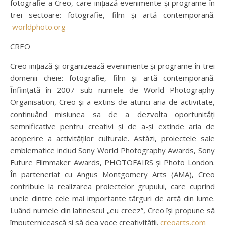
fotografie a Creo, care inițiază evenimente și programe în
trei sectoare: fotografie, film și artă contemporană.
worldphoto.org
CREO
Creo inițiază și organizează evenimente și programe în trei
domenii cheie: fotografie, film și artă contemporană.
Înființată în 2007 sub numele de World Photography
Organisation, Creo și-a extins de atunci aria de activitate,
continuând misiunea sa de a dezvolta oportunități
semnificative pentru creativi și de a-și extinde aria de
acoperire a activităților culturale. Astăzi, proiectele sale
emblematice includ Sony World Photography Awards, Sony
Future Filmmaker Awards, PHOTOFAIRS și Photo London.
În parteneriat cu Angus Montgomery Arts (AMA), Creo
contribuie la realizarea proiectelor grupului, care cuprind
unele dintre cele mai importante târguri de artă din lume.
Luând numele din latinescul „eu creez”, Creo își propune să
împuternicească și să dea voce creativității.
creoarts.com