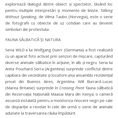
explorează dialogul dintre obiect și spectator, lăsând loc
pentru multiple interpretări și momente de liniște.
Talking
Without Speaking,
de Vilma Taubo (Norvegia), este o serie
de fotografii cu obiecte de uz cotidian care au devenit
simboluri ale protestului.
FAUNA SĂLBATICĂ ȘI NATURA
Seria
WILD
a lui Wolfgang Duerr (Germania) a fost realizată
cu un aparat foto activat prin senzori de mișcare, capturând
diverse animale sălbatice în acțiune, în alb și negru. Seria lui
Anita Pouchard Serra (Argentina) surprinde conflictul dintre
capibara din vecinătate și locuitorii unui ansamblu rezidențial
privat din Buenos Aires, Argentina. Will Burrard-Lucas
(Marea Britanie) surprinde în
Crossing Point
fauna sălbatică
din Rezervația Națională Maasai Mara din Kenya; o cameră
ascunsă instalată pentru a monitoriza rinocerii negri pe cale
de dispariție a revelat în cele din urmă o serie de animale
adunate la traversarea râului împădurit.