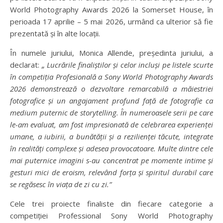
World Photography Awards 2026 la Somerset House, în
perioada 17 aprilie – 5 mai 2026, urmând ca ulterior să fie
prezentată și în alte locații.
În numele juriului, Monica Allende, președinta juriului, a
declarat:
„
Lucrările finaliștilor și celor incluși pe listele scurte
în competiția Profesională a Sony World
Photography
Awards
2026 demonstrează o dezvoltare remarcabilă a măiestriei
fotografice și un angajament profund față de fotografie ca
medium puternic de
storytelling
. În numeroasele serii pe care
le-am evaluat, am fost impresionată de celebrarea experienței
umane, a iubirii, a bunătății și a rezilienței tăcute, integrate
în realități complexe și adesea provocatoare. Multe dintre cele
mai puternice imagini s-au concentrat pe momente intime și
gesturi mici de eroism, relevând forța și spiritul durabil care
se regăsesc în viața de zi cu zi.”
Cele trei proiecte finaliste din fiecare categorie a
competiției Professional Sony World Photography