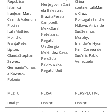
Republica
China
HerțegovinaDani
Islamică
continentalăMári
ela Balestrin,
IranJean-Marc
o Cruz,
BraziliaPersia
Caimi & Valentina
PortugaliaSandile
Campbell,
Piccinni,
Ndlovu, Africa de
MexicSarah
ItaliaMathieu
SudSeamus
Ketelaars,
Moindron,
Murphy,
Regatul
FranțaPeter
IrlandaYe Hyun
UnitSergio
Lipton,
Kim, Coreea de
Meléndez Cava,
OlandaStephan
SudYris Pablo,
PeruZula
Zirwes,
Venezuela
Rabikowska,
GermaniaTomas
Regatul Unit
z Kawecki,
Polonia
MEDIU
PEISAJ
PERSPECTIVE
Finaliști
Finaliști
Finaliști