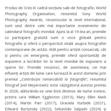
Produs de Creo în cadrul secțiunii sale de fotografie, World
Photography Organisation, renumitul Sony World
Photography Awards, recunoscute la nivel internațional,
sunt unul dintre cele mai importante evenimente din
calendarul fotografic mondial. Ajuns la al 19-lea an, premiile
cu participare gratuită sunt o voce globală pentru
fotografie și oferă o perspectivă vitală asupra fotografiei
contemporane de astăzi. Atât pentru artiștii consacrați, cât
și pentru cei emergenți, premiile oferă oportunități de
expunere a lucrărilor lor la nivel mondial de expunere a
operei lor. Premiile recunosc, de asemenea, cei mai
influenți artiști din lume care lucrează în acest domeniu prin
premiul
„Contribuție remarcabilă la fotografie
”; renumitul
fotograf Joel Meyerowitz este câștigătorul acestui premiu
în 2026, alăturându-se unei liste distinse de nume iconice,
printre care William Eggleston (2013), Mary Ellen Mark
(2014), Martin Parr (2017), Graciela Iturbide (2021),
Edward Burtynsky (2022), Sebastião Salgado (2024) și