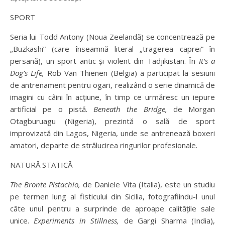
SPORT
Seria lui Todd Antony (Noua Zeelandă) se concentrează pe
„Buzkashi” (care înseamnă literal „tragerea caprei” în
persană), un sport antic și violent din Tadjikistan. În
It’s a
Dog’s Life,
Rob Van Thienen (Belgia) a participat la sesiuni
de antrenament pentru ogari, realizând o serie dinamică de
imagini cu câini în acțiune, în timp ce urmăresc un iepure
artificial pe o pistă.
Beneath the Bridge,
de Morgan
Otagburuagu (Nigeria), prezintă o sală de sport
improvizată din Lagos, Nigeria, unde se antrenează boxeri
amatori, departe de strălucirea ringurilor profesionale.
NATURĂ STATICĂ
The Bronte Pistachio,
de Daniele Vita (Italia), este un studiu
pe termen lung al fisticului din Sicilia, fotografiindu-l unul
câte unul pentru a surprinde de aproape calitățile sale
unice.
Experiments in Stillness,
de Gargi Sharma (India),