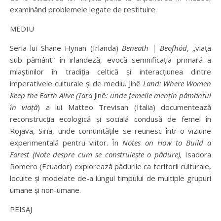
examinând problemele legate de restituire.
MEDIU
Seria lui Shane Hynan (Irlanda)
Beneath | Beofhód
, „viața
sub pământ” în irlandeză, evocă semnificația primară a
mlaștinilor în tradiția celtică și interacțiunea dintre
imperativele culturale și de mediu. Jinê
Land: Where Women
Keep the Earth Alive (Țara
Jinê
: unde femeile mențin pământul
în viață
) a lui Matteo Trevisan (Italia) documentează
reconstrucția ecologică și socială condusă de femei în
Rojava, Siria, unde comunitățile se reunesc într-o viziune
experimentală pentru viitor. În
Notes on How to Build a
Forest (Note despre cum se construiește o pădure),
Isadora
Romero (Ecuador) explorează pădurile ca teritorii culturale,
locuite și modelate de-a lungul timpului de multiple grupuri
umane și non-umane.
PEISAJ