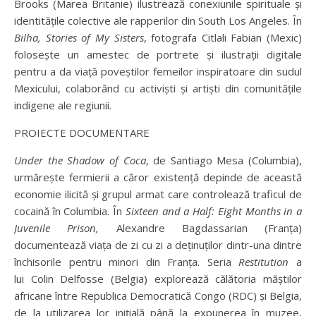
Brooks (Marea Britanie) ilustrează conexiunile spirituale și
identitățile colective ale rapperilor din South Los Angeles. În
Bilha, Stories of My Sisters
, fotografa Citlali Fabian (Mexic)
folosește un amestec de portrete și ilustrații digitale
pentru a da viață poveștilor femeilor inspiratoare din sudul
Mexicului, colaborând cu activiști și artiști din comunitățile
indigene ale regiunii.
PROIECTE DOCUMENTARE
Under the Shadow
of Coca
, de Santiago Mesa (Columbia),
urmărește fermierii a căror existență depinde de această
economie ilicită și grupul armat care controlează traficul de
cocaină în Columbia. În
Sixteen and a Half: Eight Months
in a
Juvenile
Prison
,
Alexandre Bagdassarian (Franța)
documentează viața de zi cu zi a deținuților dintr-una dintre
închisorile pentru minori din Franța. Seria
Restitution
a
lui Colin Delfosse (Belgia) explorează călătoria măștilor
africane între Republica Democratică Congo (RDC) și Belgia,
de la utilizarea lor inițială până la expunerea în muzee,