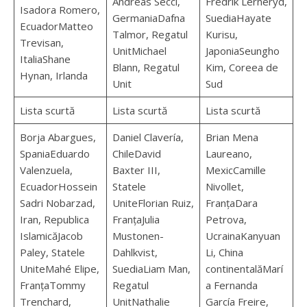
Andreas Secci,
Fredrik Lerneryd,
Isadora Romero,
GermaniaDafna
SuediaHayate
EcuadorMatteo
Talmor, Regatul
Kurisu,
Trevisan,
UnitMichael
JaponiaSeungho
ItaliaShane
Blann, Regatul
Kim, Coreea de
Hynan, Irlanda
Unit
Sud
Lista scurtă
Lista scurtă
Lista scurtă
Borja Abargues,
Daniel Clavería,
Brian Mena
SpaniaEduardo
ChileDavid
Laureano,
Valenzuela,
Baxter III,
MexicCamille
EcuadorHossein
Statele
Nivollet,
Sadri Nobarzad,
UniteFlorian Ruiz,
FranțaDara
Iran, Republica
FranțaJulia
Petrova,
IslamicăJacob
Mustonen-
UcrainaKanyuan
Paley, Statele
Dahlkvist,
Li, China
UniteMahé Elipe,
SuediaLiam Man,
continentalăMarí
FranțaTommy
Regatul
a Fernanda
Trenchard,
UnitNathalie
García Freire,