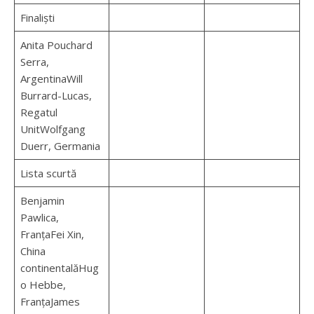
Finaliști
Anita Pouchard
Serra,
ArgentinaWill
Burrard-Lucas,
Regatul
UnitWolfgang
Duerr, Germania
Lista scurtă
Benjamin
Pawlica,
FranțaFei Xin,
China
continentalăHug
o Hebbe,
FranțaJames