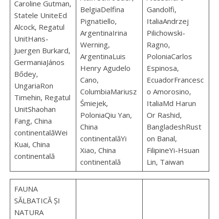
Caroline Gutman,
BelgiaDelfina
Gandolfi,
Statele UniteEd
Pignatiello,
ItaliaAndrzej
Alcock, Regatul
ArgentinaIrina
Pilichowski-
UnitHans-
Werning,
Ragno,
Juergen Burkard,
ArgentinaLuis
PoloniaCarlos
GermaniaJános
Henry Agudelo
Espinosa,
Bődey,
Cano,
EcuadorFrancesc
UngariaRon
ColumbiaMariusz
o Amorosino,
Timehin, Regatul
Śmiejek,
ItaliaMd Harun
UnitShaohan
PoloniaQiu Yan,
Or Rashid,
Fang, China
China
BangladeshRust
continentalăWei
continentalăYi
on Banal,
Kuai, China
Xiao, China
FilipineYi-Hsuan
continentală
continentală
Lin, Taiwan
FAUNA
SĂLBATICĂ ȘI
NATURA