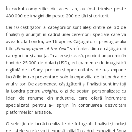
În cadrul competiției din acest an, au fost trimise peste
430.000 de imagini din peste 200 de țări și teritorii.
Cei 10 câștigători ai categoriilor sunt aleși dintre cei 30 de
finaliști și anunțați în cadrul unei ceremonii speciale care va
avea loc la Londra, pe 16 aprilie. Câștigătorul prestigiosului
titlu
„
Photographer of the Year
”
va fi ales dintre câștigătorii
categoriilor și anunțat în aceeași seară, primind un premiu în
bani de 25.000 de dolari (USD), echipamente de imagistică
digitală de la Sony, precum și oportunitatea de a-și expune
lucrările într-o prezentare solo la expoziția de la Londra de
anul viitor. De asemenea, câștigătorii și finaliștii sunt invitați
la Londra pentru
Insights
, o zi de sesiuni personalizate cu
lideri de renume din industrie, care oferă îndrumare
specializată pentru a-i sprijini în continuarea dezvoltării
platformei lor artistice.
O selecție de lucrări realizate de fotografii finaliști și incluși
pe listele scurte va fi expusă inițial în cadrul expoziției Sony