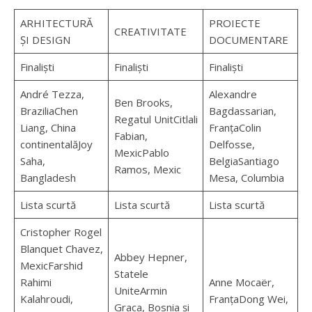
ARHITECTURĂ
PROIECTE
CREATIVITATE
ȘI DESIGN
DOCUMENTARE
Finaliști
Finaliști
Finaliști
André Tezza,
Alexandre
Ben Brooks,
BraziliaChen
Bagdassarian,
Regatul UnitCitlali
Liang, China
FranțaColin
Fabian,
continentalăJoy
Delfosse,
MexicPablo
Saha,
BelgiaSantiago
Ramos, Mexic
Bangladesh
Mesa, Columbia
Lista scurtă
Lista scurtă
Lista scurtă
Cristopher Rogel
Blanquet Chavez,
Abbey Hepner,
MexicFarshid
Statele
Rahimi
Anne Mocaër,
UniteArmin
Kalahroudi,
FranțaDong Wei,
Graca, Bosnia și