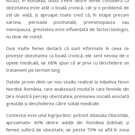
Astăzi, în România, două treimi dintre femei consideră că
obezitatea este atât o boală cronică, cât și o problemă de
stil de viață, și aproape toate cred că, în etape precum
sarcina, perioada postnatală, premenopauza sau
menopauza, greutatea este influențată de factori biologici,
nu doar de voință.
Deși multe femei declară că sunt informate în ceea ce
privește obezitatea ca boală cronică, ele simt nevoia de o
opinie medicală, iar 68% spun că ar privi cu deschidere un
tratament pe termen lung.
Datele provin dintr-un nou studiu realizat la inițiativa Novo
Nordisk România, care analizează modul în care femeile din
țara noastră percep obezitatea, presiunea socială asociată
greutății și deschiderea către soluții medicale.
Contextul este unul îngrijorător: potrivit Atlasului Obezității,
aproximativ 40% dintre adulții din România (bărbați și
femei) suferă de obezitate, iar peste 70% se află în zona