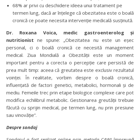
68% ar privi cu deschidere ideea unui tratament pe
termen lung, dacă ar înțelege că obezitatea este o boală
cronică ce poate necesita intervenție medicală susținută.
Dr. Roxana Voica,
medic gastroenterolog și
nutritionist
ne spune: „Obezitatea nu este un eșec
personal, ci o boală cronică ce necesită management
medical. Ziua Mondială a Obezității este un moment
important pentru a corecta o percepție care persistă de
prea mult timp: aceea că greutatea este exclusiv rezultatul
voinței. În realitate, vorbim despre o boală cronică,
influențată de factori genetici, metabolici, hormonali și de
mediu. Femeile trec prin etape biologice complexe care pot
modifica echilibrul metabolic. Gestionarea greutății trebuie
făcută cu sprijin medical, pe termen lung, nu prin presiune
sau vinovăție”.
Despre sondaj
Sondajul a fost realizat online prin metoda CAWI împreună