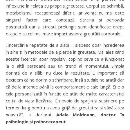
inflexiune în relația cu propria greutate. Corpul se schimbă,
metabolismul reacționează diferit, iar voința nu mai este
singurul factor care contează. Sarcina și perioada
postnatală dar și stresul prelungit sunt identificate drept
etapele cu cel mai mare impact asupra greutății corporale.
„Încercările repetate de a slăbi … slăbesc doar încrederea
în sine și în metodele de a pierde în greutate. Mai ales când
aceste încercări apar impulsiv, copiind ceva ce a funcționat
la o altă persoană sau un trend al momentului. Simpla
dorință de a slăbi nu duce la rezultate. E important să
decidem că ne dorim o schimbare, însă studiile ne arată clar
că de la intenție până la comportament e cale lungă. Și e o
cale personalizată în funcție de atât de multe caracteristici
ce țin de viața fiecăruia. E nevoie de sprijin și susținere pe
termen lung pentru a avea grijă de greutatea și sănătatea
noastră”, a declarat
Adela Moldovan, doctor în
psihologie și psihoterapeut.