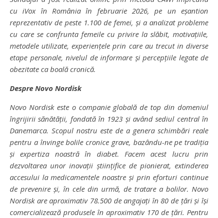
cu iVox în România în februarie 2026, pe un eșantion
reprezentativ de peste 1.100 de femei, și a analizat probleme
cu care se confrunta femeile cu privire la slăbit, motivațiile,
metodele utilizate, experiențele prin care au trecut in diverse
etape personale, nivelul de informare și percepțiile legate de
obezitate ca boală cronică.
Despre Novo Nordisk
Novo Nordisk este o companie globală de top din domeniul
îngrijirii sănătății, fondată în 1923 și având sediul central în
Danemarca. Scopul nostru este de a genera schimbări reale
pentru a învinge bolile cronice grave, bazându-ne pe tradiția
și expertiza noastră în diabet. Facem acest lucru prin
dezvoltarea unor inovații științifice de pionierat, extinderea
accesului la medicamentele noastre și prin eforturi continue
de prevenire și, în cele din urmă, de tratare a bolilor. Novo
Nordisk are aproximativ 78.500 de angajați în 80 de țări și își
comercializează produsele în aproximativ 170 de țări. Pentru