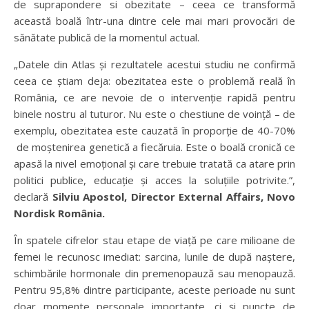
de suprapondere si obezitate – ceea ce transformă
această boală într-una dintre cele mai mari provocări de
sănătate publică de la momentul actual.
„Datele din Atlas și rezultatele acestui studiu ne confirmă
ceea ce știam deja: obezitatea este o problemă reală în
România, ce are nevoie de o intervenție rapidă pentru
binele nostru al tuturor. Nu este o chestiune de voință – de
exemplu, obezitatea este cauzată în proporție de 40-70%
de moștenirea genetică a fiecăruia. Este o boală cronică ce
apasă la nivel emoțional și care trebuie tratată ca atare prin
politici publice, educație și acces la soluțiile potrivite.”,
declară
Silviu Apostol, Director External Affairs, Novo
Nordisk România.
În spatele cifrelor stau etape de viață pe care milioane de
femei le recunosc imediat: sarcina, lunile de după naștere,
schimbările hormonale din premenopauză sau menopauză.
Pentru 95,8% dintre participante, aceste perioade nu sunt
doar momente personale importante, ci și puncte de