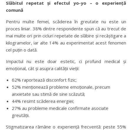
Slăbitul repetat și efectul yo-yo – o experiență
comună
Pentru multe femei, scăderea în greutate nu este un
proces liniar. 38% dintre respondente spun că au trecut de
mai multe ori prin cicluri repetate de slăbire și recâștigare a
kilogramelor, iar alte 14% au experimentat acest fenomen
cel puțin o dată.
Impactul nu este doar estetic, ci profund medical și
emoțional, cât și asupra calității vieții:
62% raportează disconfort fizic;
52% menționează probleme emoționale, precum
anxietate sau stimă de sine scăzută;
44% resimt scăderea energiei;
27% au probleme medicale confirmate asociate
greutății.
Stigmatizarea rămâne o experiență frecventă: peste 55%