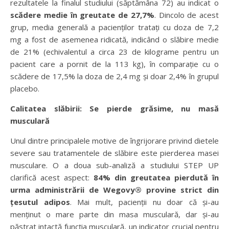
rezultatele la finalul studiului (săptămâna 72) au indicat o
scădere medie în greutate de 27,7%
. Dincolo de acest
grup, media generală a pacienților tratați cu doza de 7,2
mg a fost de asemenea ridicată, indicând o slăbire medie
de 21% (echivalentul a circa 23 de kilograme pentru un
pacient care a pornit de la 113 kg), în comparație cu o
scădere de 17,5% la doza de 2,4 mg și doar 2,4% în grupul
placebo.
Calitatea slăbirii: Se pierde grăsime, nu mas
ă
musculară
Unul dintre principalele motive de îngrijorare privind dietele
severe sau tratamentele de slăbire este pierderea masei
musculare. O a doua sub-analiză a studiului STEP UP
clarifică acest aspect:
84% din greutatea pierdută în
urma administrării de Wegovy® provine strict din
țesutul adipos
. Mai mult, pacienții nu doar că și-au
menținut o mare parte din masa musculară, dar și-au
păstrat intactă funcția musculară, un indicator crucial pentru