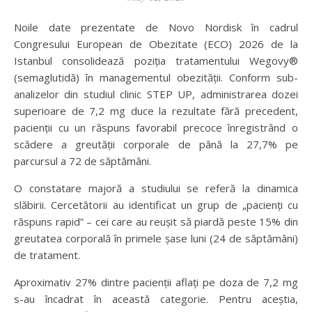
Noile date prezentate de Novo Nordisk în cadrul
Congresului European de Obezitate (ECO) 2026 de la
Istanbul consolidează poziția tratamentului Wegovy®
(semaglutidă) în managementul obezității. Conform sub-
analizelor din studiul clinic STEP UP, administrarea dozei
superioare de 7,2 mg duce la rezultate fără precedent,
pacienții cu un răspuns favorabil precoce înregistrând o
scădere a greutății corporale de până la 27,7% pe
parcursul a 72 de săptămâni.
O constatare majoră a studiului se referă la dinamica
slăbirii. Cercetătorii au identificat un grup de „pacienți cu
răspuns rapid” – cei care au reușit să piardă peste 15% din
greutatea corporală în primele șase luni (24 de săptămâni)
de tratament.
Aproximativ 27% dintre pacienții aflați pe doza de 7,2 mg
s-au încadrat în această categorie. Pentru aceștia,