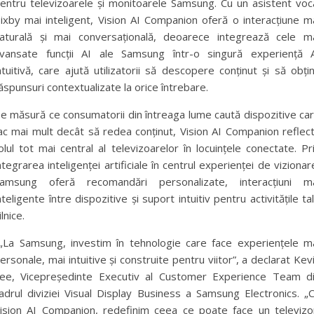
entru televizoarele și monitoarele Samsung. Cu un asistent voc
ixby mai inteligent, Vision AI Companion oferă o interacțiune m
aturală și mai conversațională, deoarece integrează cele m
vansate funcții AI ale Samsung într-o singură experiență 
ntuitivă, care ajută utilizatorii să descopere conținut și să obți
ăspunsuri contextualizate la orice întrebare.
e măsură ce consumatorii din întreaga lume caută dispozitive ca
ac mai mult decât să redea conținut, Vision AI Companion reflec
olul tot mai central al televizoarelor în locuințele conectate. Pr
ntegrarea inteligenței artificiale în centrul experienței de vizionar
amsung oferă recomandări personalizate, interacțiuni m
nteligente între dispozitive și suport intuitiv pentru activitățile ta
ilnice.
La Samsung, investim în tehnologie care face experiențele m
ersonale, mai intuitive și construite pentru viitor”, a declarat Kev
ee, Vicepreședinte Executiv al Customer Experience Team d
adrul diviziei Visual Display Business a Samsung Electronics. „
ision AI Companion, redefinim ceea ce poate face un televizo