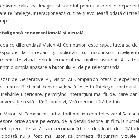
epășind calitatea imaginii și sunetul pentru a oferi o experien
are te înțelege, interacționează cu tine și evoluează odată cu tine 
imp.”
nteligență conversațională și vizuală
eea ce diferențiază Vision AI Companion este capacitatea sa de
ăspunde la întrebări și solicitări cu răspunsuri inteligent
rezentate vizual, prin intermediul mai multor asistenți AI – tot
rintr-o simplă apăsare a butonului AI de pe telecomandă.
azat pe Generative AI, Vision AI Companion oferă o experien
ai naturală și mai conversațională. Acesta înțelege contextul 
ntrebările ulterioare, permițând interacțiuni mai fluide, care par
onversație reală – fără comenzi, fără meniuri, fără tastare.
u Vision AI Companion, utilizatorii pot întreba televizorul Samsu
espre orice apare pe ecran, de la detalii despre un film, la nume
nei opere de artă sau recomandări de destinații de călători
iciodată nu a fost mai ușor să primești răspunsuri vizuale 