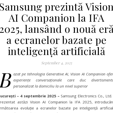
Samsung prezintă Visio
AI Companion la IFA
2025, lansând o nouă er
a ecranelor bazate pe
inteligență artificială
September 4, 2025
B
azat pe tehnologia Generative AI, Vision AI Companion ofe
experiențe conversaționale care duc divertisment
personalizat la domiciliu la un nivel superior
ucurești – 4 septembrie 2025 –
Samsung Electronics Co., Ltd.
rezentat astăzi Vision AI Companion la IFA 2025, introducâ
rmătoarea evoluție a ecranelor bazate pe inteligență artificia