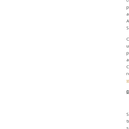
c
p
a
A
S
O
u
p
a
C
r
w
D
S
t
s