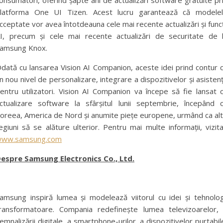
onsumatori, oferind șapte ani de actualizări software gratuite pr
latforma One UI Tizen. Acest lucru garantează că modele
cceptate vor avea întotdeauna cele mai recente actualizări și funcț
I, precum și cele mai recente actualizări de securitate de 
amsung Knox.
dată cu lansarea Vision AI Companion, aceste idei prind contur 
n nou nivel de personalizare, integrare a dispozitivelor și asisten
entru utilizatori. Vision AI Companion va începe să fie lansat 
ctualizare software la sfârșitul lunii septembrie, începând 
oreea, America de Nord și anumite piețe europene, urmând ca al
egiuni să se alăture ulterior. Pentru mai multe informații, vizita
ww.samsung.com
espre Samsung Electronics Co., Ltd.
amsung inspiră lumea și modelează viitorul cu idei și tehnolog
ransformatoare. Compania redefinește lumea televizoarelor,
emnalizării digitale, a smartphone-urilor, a dispozitivelor purtabil