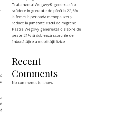
n
Tratamentul Wegovy® generează o
scădere în greutate de până la 22,6%
la femei în perioada menopauzei și
reduce la jumătate riscul de migrene
ă
Pastila Wegovy generează o slăbire de
peste 21% și dublează scorurile de
îmbunătățire a mobilității fizice
Recent
Comments
ră
ul
No comments to show.
 a
nd
lă