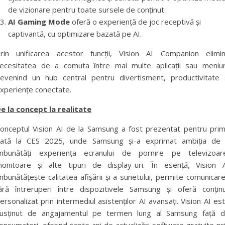
de vizionare pentru toate sursele de conținut.
AI Gaming Mode
oferă o experiență de joc receptivă și
captivantă, cu optimizare bazată pe AI.
rin unificarea acestor funcții, Vision AI Companion elimi
ecesitatea de a comuta între mai multe aplicații sau meniur
evenind un hub central pentru divertisment, productivitate 
xperiențe conectate.
e la concept la realitate
onceptul Vision AI de la Samsung a fost prezentat pentru pri
ată la CES 2025, unde Samsung și-a exprimat ambiția de
mbunătăți experiența ecranului de pornire pe televizoar
onitoare și alte tipuri de display-uri. În esență, Vision 
mbunătățește calitatea afișării și a sunetului, permite comunicar
ără întreruperi între dispozitivele Samsung și oferă conțin
ersonalizat prin intermediul asistenților AI avansați. Vision AI es
usținut de angajamentul pe termen lung al Samsung față 