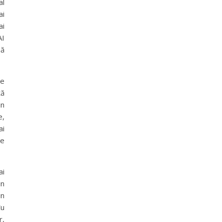
al
ai
ai
AI
nă
re
tă
in
e,
ai
le
ai
in
in
Cu
r,