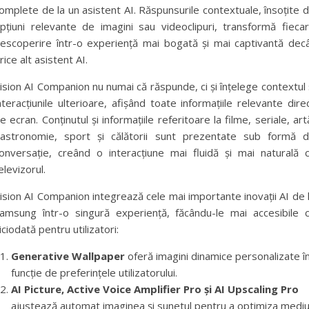
omplete de la un asistent AI. Răspunsurile contextuale, însoțite 
pțiuni relevante de imagini sau videoclipuri, transformă fieca
escoperire într-o experiență mai bogată și mai captivantă dec
rice alt asistent AI.
ision AI Companion nu numai că răspunde, ci și înțelege contextul 
nteracțiunile ulterioare, afișând toate informațiile relevante dire
e ecran. Conținutul și informațiile referitoare la filme, seriale, art
astronomie, sport și călătorii sunt prezentate sub formă 
onversație, creând o interacțiune mai fluidă și mai naturală 
elevizorul.
ision AI Companion integrează cele mai importante inovații AI de 
amsung într-o singură experiență, făcându-le mai accesibile 
iciodată pentru utilizatori:
Generative Wallpaper
oferă imagini dinamice personalizate î
funcție de preferințele utilizatorului.
AI Picture, Active Voice Amplifier Pro și AI Upscaling Pro
ajustează automat imaginea și sunetul pentru a optimiza mediu