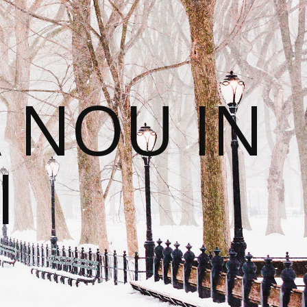
 NOU IN
I