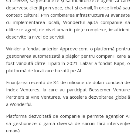
să creeze, să gestioneze și să monitorizeze agenți AI care
deservesc clienții prin voce, chat și e-mail, în orice limbă sau
context cultural. Prin combinarea infrastructurii AI avansate
cu implementarea locală, Wonderful ajută companiile să
utilizeze agenți de nivel uman în piețe complexe, insuficient
deservite la nivel de servicii.
Winkler a fondat anterior Approve.com, o platformă pentru
gestionarea automatizată a plăților pentru companii, care a
fost vândută către Tipalti în 2021. Lalzar a fondat Kaps, o
platformă de localizare bazată pe AI.
Finanțarea recentă de 34 de milioane de dolari condusă de
Index Ventures, la care au participat Bessemer Venture
Partners și Vine Ventures, va accelera dezvoltarea globală
a Wonderful.
Platforma dezvoltată de companie le permite agenților AI
să gestioneze o gamă diversă de sarcini fără intervenție
umană.