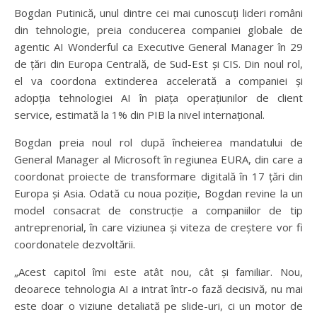
Bogdan Putinică, unul dintre cei mai cunoscuți lideri români
din tehnologie, preia conducerea companiei globale de
agentic AI Wonderful ca Executive General Manager în 29
de țări din Europa Centrală, de Sud-Est și CIS. Din noul rol,
el va coordona extinderea accelerată a companiei și
adopția tehnologiei AI în piața operațiunilor de client
service, estimată la 1% din PIB la nivel internațional.
Bogdan preia noul rol după încheierea mandatului de
General Manager al Microsoft în regiunea EURA, din care a
coordonat proiecte de transformare digitală în 17 țări din
Europa și Asia. Odată cu noua poziție, Bogdan revine la un
model consacrat de construcție a companiilor de tip
antreprenorial, în care viziunea și viteza de creștere vor fi
coordonatele dezvoltării.
„Acest capitol îmi este atât nou, cât și familiar. Nou,
deoarece tehnologia AI a intrat într-o fază decisivă, nu mai
este doar o viziune detaliată pe slide-uri, ci un motor de