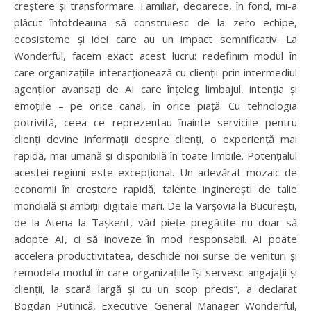
creștere și transformare. Familiar, deoarece, în fond, mi-a
plăcut întotdeauna să construiesc de la zero echipe,
ecosisteme și idei care au un impact semnificativ. La
Wonderful, facem exact acest lucru: redefinim modul în
care organizațiile interacționează cu clienții prin intermediul
agenților avansați de AI care înțeleg limbajul, intenția și
emoțiile – pe orice canal, în orice piață. Cu tehnologia
potrivită, ceea ce reprezentau înainte serviciile pentru
clienți devine informații despre clienți, o experiență mai
rapidă, mai umană și disponibilă în toate limbile. Potențialul
acestei regiuni este excepțional. Un adevărat mozaic de
economii în creștere rapidă, talente inginerești de talie
mondială și ambiții digitale mari. De la Varșovia la București,
de la Atena la Tașkent, văd piețe pregătite nu doar să
adopte AI, ci să inoveze în mod responsabil. AI poate
accelera productivitatea, deschide noi surse de venituri și
remodela modul în care organizațiile își servesc angajații și
clienții, la scară largă și cu un scop precis”, a declarat
Bogdan Putinică, Executive General Manager Wonderful,