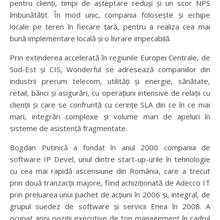
pentru clienți, timpi de așteptare reduși și un scor NPS
îmbunătățit. În mod unic, compania folosește și echipe
locale pe teren în fiecare țară, pentru a realiza cea mai
bună implementare locală și o livrare impecabilă.
Prin extinderea accelerată în regiunile Europei Centrale, de
Sud-Est și CIS, Wonderful se adresează companiilor din
industrii precum telecom, utilități și energie, sănătate,
retail, bănci și asigurări, cu operațiuni intensive de relații cu
clienții și care se confruntă cu cerințe SLA din ce în ce mai
mari, integrări complexe și volume mari de apeluri în
sisteme de asistență fragmentate.
Bogdan Putinică a fondat în anul 2000 compania de
software IP Devel, unul dintre start-up-urile în tehnologie
cu cea mai rapidă ascensiune din România, care a trecut
prin două tranzacții majore, fiind achiziționată de Adecco IT
prin preluarea unui pachet de acțiuni în 2006 și, integral, de
grupul suedez de software și servicii Enea în 2008. A
ocupat apoi poziţii executive de top management în cadrul