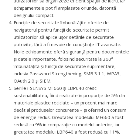
utilizatorilor să organizeze eficient spaţiul de lucru, iar
echipamentele pot fi amplasate oriunde, datorită
designului compact.
Funcţiile de securitate îmbunătăţite oferite de
navigatorul pentru funcţii de securitate permit
utilizatorilor să aplice uşor setările de securitate
potrivite, fără a fi nevoie de cunoştinţe IT avansate.
Noile echipamente oferă siguranţă pentru documentele
şi datele importante, folosind securitate la 360°
îmbunătăţită şi funcţii de securitate suplimentare,
inclusiv Password Strengthening, SMB 3.1.1, WPA3,
OAuth 2.0 şi SIEM.
Seriile i-SENSYS MF660 şi LBP640 cresc
sustenabilitatea, fiind realizate în proporţie de 5% din
materiale plastice reciclate – un procent mai mare
decât al produselor concurente – şi oferind un consum
de energie redus. Greutatea modelului MF660 a fost
redusă cu 9% în comparaţie cu modelul anterior, iar
greutatea modelului LBP640 a fost redusă cu 11%,