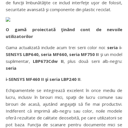
de funcţii îmbunătăţite ce includ interfeţe uşor de folosit,
securitate avansată şi componente din plastic reciclat.
O gamă proiectată ţinând cont de nevoile
utilizatorilor
Gama actualizată include acum trei serii color noi:
seria i-
SENSYS LBP640, seria MF660, seria MF750 II
şi un model
suplimentar,
LBP673Cdw II
, plus două serii alb-negru:
seria
i-SENSYS MF460 II şi seria LBP240 II
.
Echipamentele se integrează excelent în orice mediu de
lucru, inclusiv în birouri mici, spaţii de lucru comune sau
birouri de acasă, ajutând angajaţii să fie mai productivi.
Indiferent că imprimă alb-negru sau color, noile modele
oferă rezultate de calitate deosebită, pe care utilizatorii se
pot baza. Funcţia de scanare pentru documente mici se