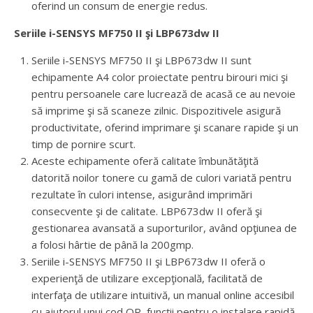
oferind un consum de energie redus.
Seriile i-SENSYS MF750 II şi LBP673dw II
Seriile i-SENSYS MF750 II şi LBP673dw II sunt
echipamente A4 color proiectate pentru birouri mici şi
pentru persoanele care lucrează de acasă ce au nevoie
să imprime şi să scaneze zilnic. Dispozitivele asigură
productivitate, oferind imprimare şi scanare rapide şi un
timp de pornire scurt.
Aceste echipamente oferă calitate îmbunătăţită
datorită noilor tonere cu gamă de culori variată pentru
rezultate în culori intense, asigurând imprimări
consecvente şi de calitate. LBP673dw II oferă şi
gestionarea avansată a suporturilor, având opţiunea de
a folosi hârtie de până la 200gmp.
Seriile i-SENSYS MF750 II şi LBP673dw II oferă o
experienţă de utilizare excepţională, facilitată de
interfaţa de utilizare intuitivă, un manual online accesibil
cu ajutorul unui cod QR, funcţii pentru o instalare rapidă