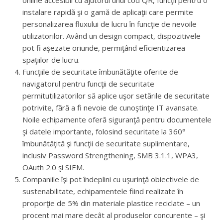
online accesibil cu ajutorul unui cod QR, funcţii pentru o
instalare rapidă şi o gamă de aplicaţii care permite
personalizarea fluxului de lucru în funcţie de nevoile
utilizatorilor. Având un design compact, dispozitivele
pot fi aşezate oriunde, permiţând eficientizarea
spaţiilor de lucru.
Funcţiile de securitate îmbunătăţite oferite de
navigatorul pentru funcţii de securitate
permitutilizatorilor să aplice uşor setările de securitate
potrivite, fără a fi nevoie de cunoştinţe IT avansate.
Noile echipamente oferă siguranţă pentru documentele
şi datele importante, folosind securitate la 360°
îmbunătăţită şi funcţii de securitate suplimentare,
inclusiv Password Strengthening, SMB 3.1.1, WPA3,
OAuth 2.0 şi SIEM.
Companiile îşi pot îndeplini cu uşurinţă obiectivele de
sustenabilitate, echipamentele fiind realizate în
proporţie de 5% din materiale plastice reciclate – un
procent mai mare decât al produselor concurente – şi