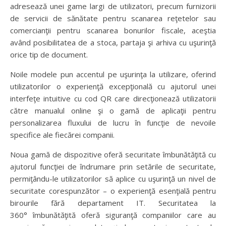
adresează unei game largi de utilizatori, precum furnizorii
de servicii de sănătate pentru scanarea reţetelor sau
comercianţii pentru scanarea bonurilor fiscale, aceştia
având posibilitatea de a stoca, partaja şi arhiva cu uşurinţă
orice tip de document.
Noile modele pun accentul pe uşurinţa la utilizare, oferind
utilizatorilor o experienţă excepţională cu ajutorul unei
interfeţe intuitive cu cod QR care direcţionează utilizatorii
către manualul online şi o gamă de aplicaţii pentru
personalizarea fluxului de lucru în funcţie de nevoile
specifice ale fiecărei companii.
Noua gamă de dispozitive oferă securitate îmbunătăţită cu
ajutorul funcţiei de îndrumare prin setările de securitate,
permiţându-le utilizatorilor să aplice cu uşurinţă un nivel de
securitate corespunzător – o experienţă esenţială pentru
birourile fără departament IT. Securitatea la
360° îmbunătăţită oferă siguranţă companiilor care au