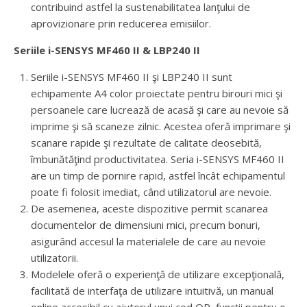
contribuind astfel la sustenabilitatea lanţului de
aprovizionare prin reducerea emisiilor.
Seriile i-SENSYS MF460 II & LBP240 II
Seriile i-SENSYS MF460 II şi LBP240 II sunt
echipamente A4 color proiectate pentru birouri mici şi
persoanele care lucrează de acasă şi care au nevoie să
imprime şi să scaneze zilnic. Acestea oferă imprimare şi
scanare rapide şi rezultate de calitate deosebită,
îmbunătăţind productivitatea. Seria i-SENSYS MF460 II
are un timp de pornire rapid, astfel încât echipamentul
poate fi folosit imediat, când utilizatorul are nevoie.
De asemenea, aceste dispozitive permit scanarea
documentelor de dimensiuni mici, precum bonuri,
asigurând accesul la materialele de care au nevoie
utilizatorii.
Modelele oferă o experienţă de utilizare excepţională,
facilitată de interfaţa de utilizare intuitivă, un manual