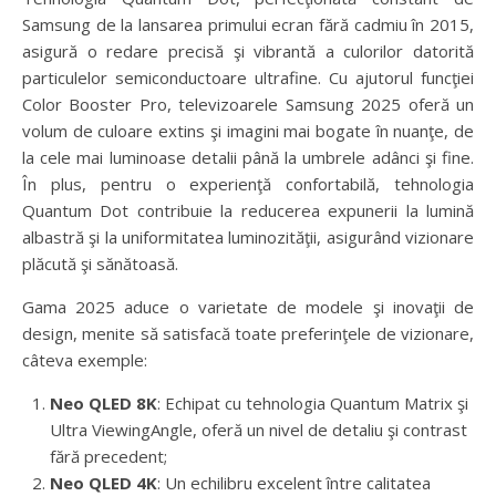
Samsung de la lansarea primului ecran fără cadmiu în 2015,
asigură o redare precisă şi vibrantă a culorilor datorită
particulelor semiconductoare ultrafine. Cu ajutorul funcţiei
Color Booster Pro, televizoarele Samsung 2025 oferă un
volum de culoare extins şi imagini mai bogate în nuanţe, de
la cele mai luminoase detalii până la umbrele adânci şi fine.
În plus, pentru o experienţă confortabilă, tehnologia
Quantum Dot contribuie la reducerea expunerii la lumină
albastră şi la uniformitatea luminozităţii, asigurând vizionare
plăcută şi sănătoasă.
Gama 2025 aduce o varietate de modele şi inovaţii de
design, menite să satisfacă toate preferinţele de vizionare,
câteva exemple:
Neo QLED 8K
: Echipat cu tehnologia Quantum Matrix şi
Ultra ViewingAngle, oferă un nivel de detaliu şi contrast
fără precedent;
Neo QLED 4K
: Un echilibru excelent între calitatea